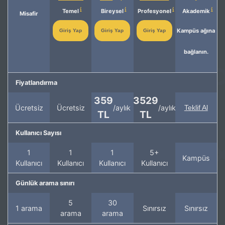
Temel
Bireysel
Profesyonel
Akademik
Misafir
Kampüs ağına
Giriş Yap
Giriş Yap
Giriş Yap
bağlanın.
Fiyatlandırma
359
3529
Ücretsiz
Ücretsiz
/aylık
/aylık
Teklif Al
TL
TL
Kullanıcı Sayısı
1
1
1
5+
Kampüs
Kullanıcı
Kullanıcı
Kullanıcı
Kullanıcı
Günlük arama sınırı
5
30
1 arama
Sınırsız
Sınırsız
arama
arama