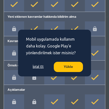
Yeni eklenen kavramlar hakkında bildirim alma
Mobil uygulamada kullanım
Kavram önerme
daha kolay. Google Play'e
yönlendirilmek ister misiniz?
Örnek cümleler
İptal Et
Yükle
Açıklamalar