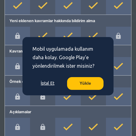
Yeni eklenen kavramlar hakkında bildirim alma
Mobil uygulamada kullanım
Kavram önerme
daha kolay. Google Play'e
yönlendirilmek ister misiniz?
Örnek cümleler
İptal Et
Yükle
Açıklamalar