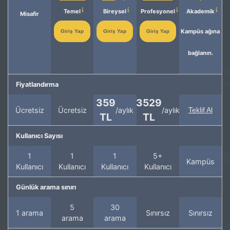
Temel
Bireysel
Profesyonel
Akademik
Misafir
Kampüs ağına
Giriş Yap
Giriş Yap
Giriş Yap
bağlanın.
Fiyatlandırma
359
3529
Ücretsiz
Ücretsiz
/aylık
/aylık
Teklif Al
TL
TL
Kullanıcı Sayısı
1
1
1
5+
Kampüs
Kullanıcı
Kullanıcı
Kullanıcı
Kullanıcı
Günlük arama sınırı
5
30
1 arama
Sınırsız
Sınırsız
arama
arama