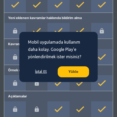
Yeni eklenen kavramlar hakkında bildirim alma
Mobil uygulamada kullanım
Kavram önerme
daha kolay. Google Play'e
yönlendirilmek ister misiniz?
Örnek cümleler
İptal Et
Yükle
Açıklamalar