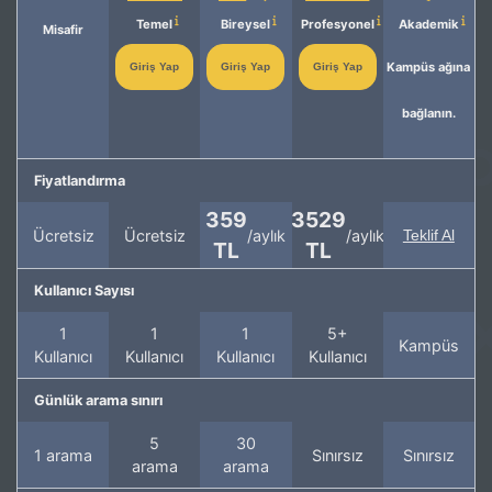
Temel
Bireysel
Profesyonel
Akademik
Misafir
Kampüs ağına
Giriş Yap
Giriş Yap
Giriş Yap
bağlanın.
Fiyatlandırma
359
3529
Ücretsiz
Ücretsiz
/aylık
/aylık
Teklif Al
TL
TL
Kullanıcı Sayısı
1
1
1
5+
Kampüs
Kullanıcı
Kullanıcı
Kullanıcı
Kullanıcı
Günlük arama sınırı
5
30
1 arama
Sınırsız
Sınırsız
arama
arama