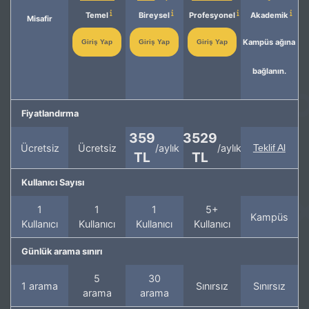
Temel
Bireysel
Profesyonel
Akademik
Misafir
Kampüs ağına
Giriş Yap
Giriş Yap
Giriş Yap
bağlanın.
Fiyatlandırma
359
3529
Ücretsiz
Ücretsiz
/aylık
/aylık
Teklif Al
TL
TL
Kullanıcı Sayısı
1
1
1
5+
Kampüs
Kullanıcı
Kullanıcı
Kullanıcı
Kullanıcı
Günlük arama sınırı
5
30
1 arama
Sınırsız
Sınırsız
arama
arama