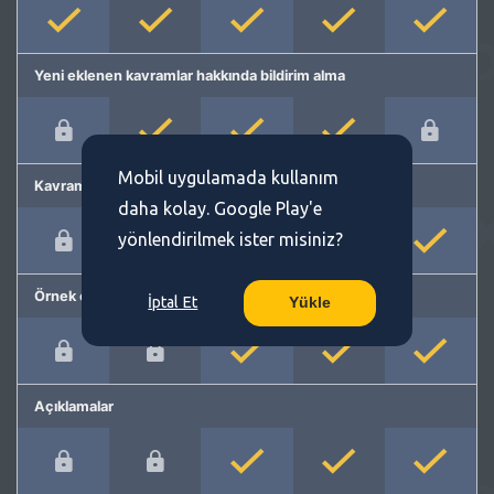
Yeni eklenen kavramlar hakkında bildirim alma
Mobil uygulamada kullanım
Kavram önerme
daha kolay. Google Play'e
yönlendirilmek ister misiniz?
Örnek cümleler
İptal Et
Yükle
Açıklamalar