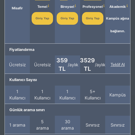
Temel
Bireysel
Profesyonel
Akademik
Misafir
Kampüs ağına
Giriş Yap
Giriş Yap
Giriş Yap
bağlanın.
Fiyatlandırma
359
3529
Ücretsiz
Ücretsiz
/aylık
/aylık
Teklif Al
TL
TL
Kullanıcı Sayısı
1
1
1
5+
Kampüs
Kullanıcı
Kullanıcı
Kullanıcı
Kullanıcı
Günlük arama sınırı
5
30
1 arama
Sınırsız
Sınırsız
arama
arama