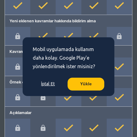
Yeni eklenen kavramlar hakkında bildirim alma
Mobil uygulamada kullanım
Kavram önerme
daha kolay. Google Play'e
yönlendirilmek ister misiniz?
Örnek cümleler
İptal Et
Yükle
Açıklamalar