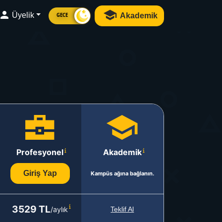
Üyelik
Akademik
GECE
Profesyonel
Akademik
Giriş Yap
Kampüs ağına bağlanın.
3529 TL
/aylık
Teklif Al