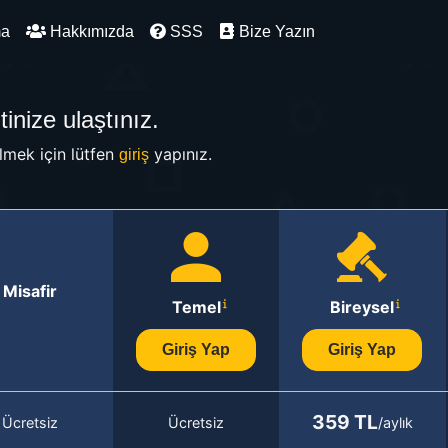
ma
Hakkımızda
SSS
Bize Yazın
inize ulaştınız.
mek için lütfen
yapınız.
giriş
Misafir
Temel
Bireysel
Giriş Yap
Giriş Yap
359 TL
Ücretsiz
Ücretsiz
/aylık