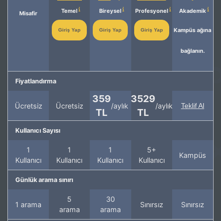
Temel
Bireysel
Profesyonel
Akademik
Misafir
Kampüs ağına
Giriş Yap
Giriş Yap
Giriş Yap
bağlanın.
Fiyatlandırma
359
3529
Ücretsiz
Ücretsiz
/aylık
/aylık
Teklif Al
TL
TL
Kullanıcı Sayısı
1
1
1
5+
Kampüs
Kullanıcı
Kullanıcı
Kullanıcı
Kullanıcı
Günlük arama sınırı
5
30
1 arama
Sınırsız
Sınırsız
arama
arama