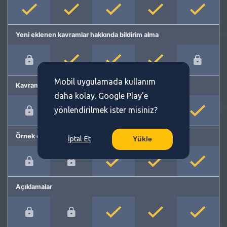
Yeni eklenen kavramlar hakkında bildirim alma
Mobil uygulamada kullanım
Kavram önerme
daha kolay. Google Play'e
yönlendirilmek ister misiniz?
Örnek cümleler
İptal Et
Yükle
Açıklamalar