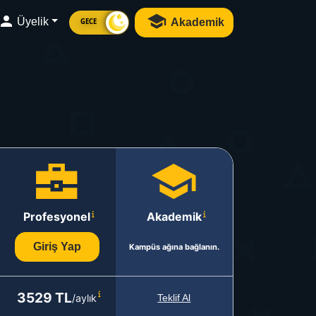
Üyelik
Akademik
GECE
Profesyonel
Akademik
Giriş Yap
Kampüs ağına bağlanın.
3529 TL
/aylık
Teklif Al