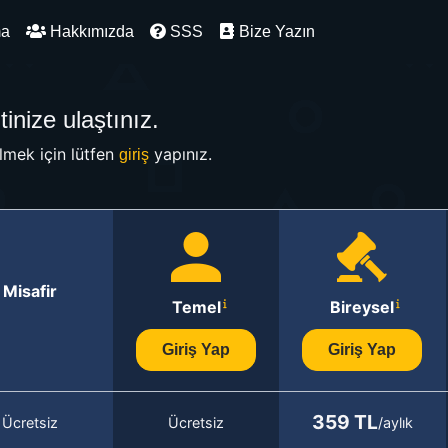
ma
Hakkımızda
SSS
Bize Yazın
inize ulaştınız.
mek için lütfen
yapınız.
giriş
Misafir
Temel
Bireysel
Giriş Yap
Giriş Yap
359 TL
Ücretsiz
Ücretsiz
/aylık