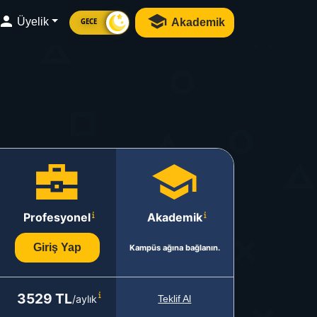
Üyelik
Akademik
GECE
Profesyonel
Akademik
Giriş Yap
Kampüs ağına bağlanın.
3529 TL
/aylık
Teklif Al