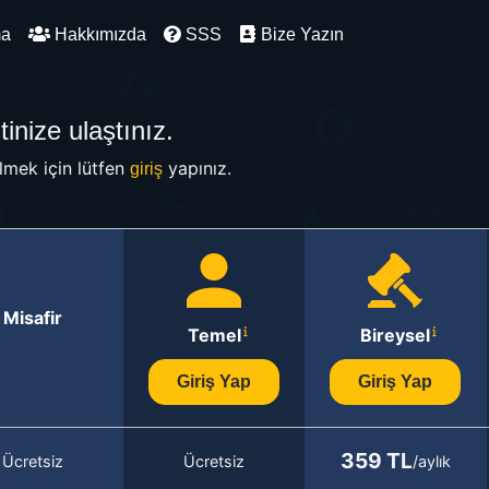
ma
Hakkımızda
SSS
Bize Yazın
inize ulaştınız.
mek için lütfen
yapınız.
giriş
Misafir
Temel
Bireysel
Giriş Yap
Giriş Yap
359 TL
Ücretsiz
Ücretsiz
/aylık