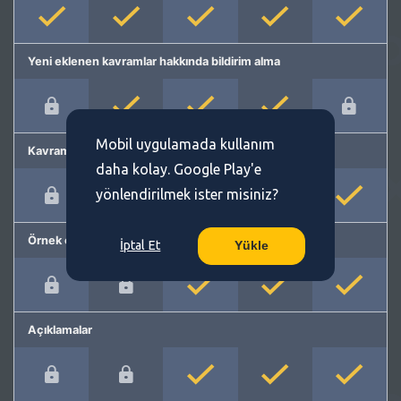
Yeni eklenen kavramlar hakkında bildirim alma
Mobil uygulamada kullanım
Kavram önerme
daha kolay. Google Play'e
yönlendirilmek ister misiniz?
Örnek cümleler
İptal Et
Yükle
Açıklamalar