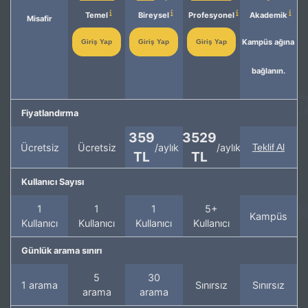
Temel
Bireysel
Profesyonel
Akademik
Misafir
Kampüs ağına
Giriş Yap
Giriş Yap
Giriş Yap
bağlanın.
Fiyatlandırma
359
3529
Ücretsiz
Ücretsiz
/aylık
/aylık
Teklif Al
TL
TL
Kullanıcı Sayısı
1
1
1
5+
Kampüs
Kullanıcı
Kullanıcı
Kullanıcı
Kullanıcı
Günlük arama sınırı
5
30
1 arama
Sınırsız
Sınırsız
arama
arama