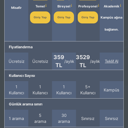
Temel
Bireysel
Profesyonel
Akademik
Misafir
Kampüs ağına
Giriş Yap
Giriş Yap
Giriş Yap
bağlanın.
Fiyatlandırma
359
3529
Ücretsiz
Ücretsiz
/aylık
/aylık
Teklif Al
TL
TL
Kullanıcı Sayısı
1
1
1
5+
Kampüs
Kullanıcı
Kullanıcı
Kullanıcı
Kullanıcı
Günlük arama sınırı
5
30
1 arama
Sınırsız
Sınırsız
arama
arama