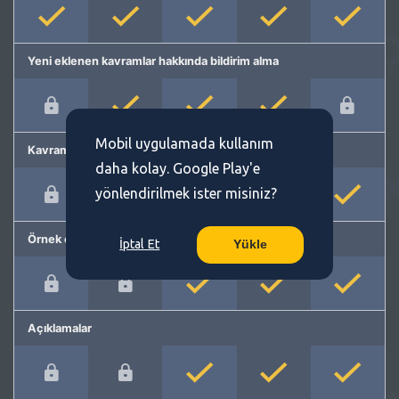
Yeni eklenen kavramlar hakkında bildirim alma
Mobil uygulamada kullanım
Kavram önerme
daha kolay. Google Play'e
yönlendirilmek ister misiniz?
Örnek cümleler
İptal Et
Yükle
Açıklamalar