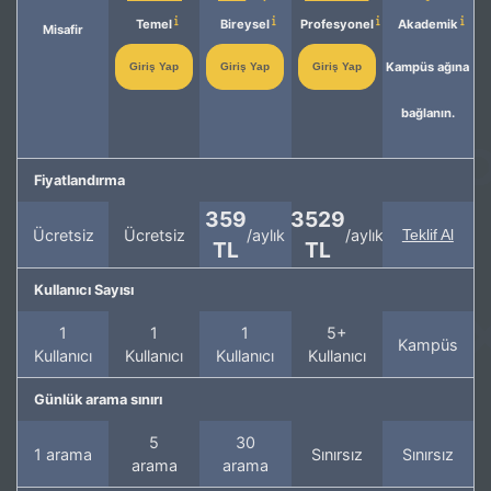
Temel
Bireysel
Profesyonel
Akademik
Misafir
Kampüs ağına
Giriş Yap
Giriş Yap
Giriş Yap
bağlanın.
Fiyatlandırma
359
3529
Ücretsiz
Ücretsiz
/aylık
/aylık
Teklif Al
TL
TL
Kullanıcı Sayısı
1
1
1
5+
Kampüs
Kullanıcı
Kullanıcı
Kullanıcı
Kullanıcı
Günlük arama sınırı
5
30
1 arama
Sınırsız
Sınırsız
arama
arama