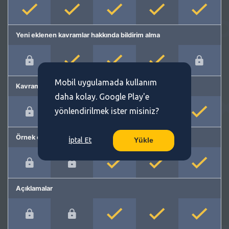
Yeni eklenen kavramlar hakkında bildirim alma
Mobil uygulamada kullanım
Kavram önerme
daha kolay. Google Play'e
yönlendirilmek ister misiniz?
Örnek cümleler
İptal Et
Yükle
Açıklamalar