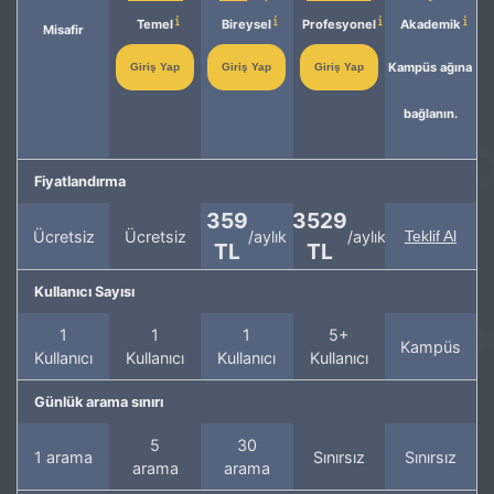
Temel
Bireysel
Profesyonel
Akademik
Misafir
Kampüs ağına
Giriş Yap
Giriş Yap
Giriş Yap
bağlanın.
Fiyatlandırma
359
3529
Ücretsiz
Ücretsiz
/aylık
/aylık
Teklif Al
TL
TL
Kullanıcı Sayısı
1
1
1
5+
Kampüs
Kullanıcı
Kullanıcı
Kullanıcı
Kullanıcı
Günlük arama sınırı
5
30
1 arama
Sınırsız
Sınırsız
arama
arama