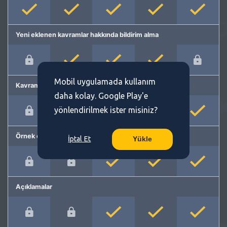
Yeni eklenen kavramlar hakkında bildirim alma
Mobil uygulamada kullanım
Kavram önerme
daha kolay. Google Play'e
yönlendirilmek ister misiniz?
Örnek cümleler
İptal Et
Yükle
Açıklamalar