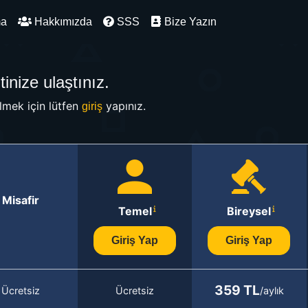
ma
Hakkımızda
SSS
Bize Yazın
inize ulaştınız.
mek için lütfen
yapınız.
giriş
Misafir
Temel
Bireysel
Giriş Yap
Giriş Yap
359 TL
Ücretsiz
Ücretsiz
/aylık