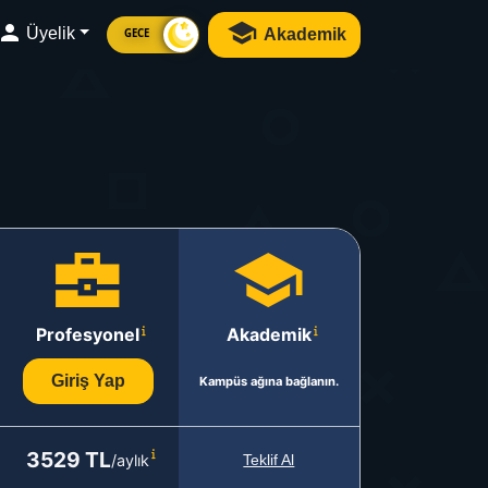
Üyelik
Akademik
GECE
Profesyonel
Akademik
Giriş Yap
Kampüs ağına bağlanın.
3529 TL
/aylık
Teklif Al