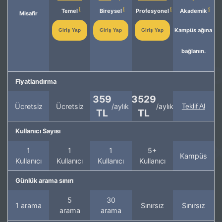
Temel
Bireysel
Profesyonel
Akademik
Misafir
Kampüs ağına
Giriş Yap
Giriş Yap
Giriş Yap
bağlanın.
Fiyatlandırma
359
3529
Ücretsiz
Ücretsiz
/aylık
/aylık
Teklif Al
TL
TL
Kullanıcı Sayısı
1
1
1
5+
Kampüs
Kullanıcı
Kullanıcı
Kullanıcı
Kullanıcı
Günlük arama sınırı
5
30
1 arama
Sınırsız
Sınırsız
arama
arama