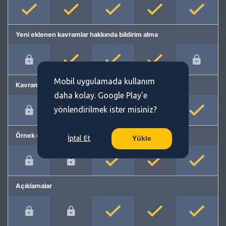
Yeni eklenen kavramlar hakkında bildirim alma
Mobil uygulamada kullanım
Kavram önerme
daha kolay. Google Play'e
yönlendirilmek ister misiniz?
Örnek cümleler
İptal Et
Yükle
Açıklamalar