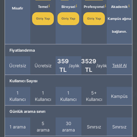
Temel
Bireysel
Profesyonel
Akademik
Misafir
Kampüs ağına
Giriş Yap
Giriş Yap
Giriş Yap
bağlanın.
Fiyatlandırma
359
3529
Ücretsiz
Ücretsiz
/aylık
/aylık
Teklif Al
TL
TL
Kullanıcı Sayısı
1
1
1
5+
Kampüs
Kullanıcı
Kullanıcı
Kullanıcı
Kullanıcı
Günlük arama sınırı
5
30
1 arama
Sınırsız
Sınırsız
arama
arama