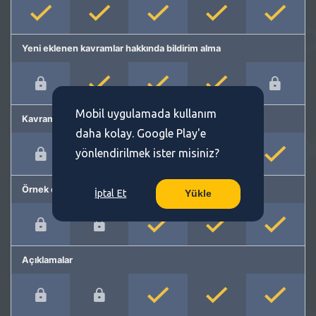
Yeni eklenen kavramlar hakkında bildirim alma
Mobil uygulamada kullanım
Kavram önerme
daha kolay. Google Play'e
yönlendirilmek ister misiniz?
Örnek cümleler
İptal Et
Yükle
Açıklamalar