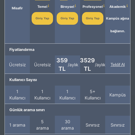
Temel
Bireysel
Profesyonel
Akademik
Misafir
Kampüs ağına
Giriş Yap
Giriş Yap
Giriş Yap
bağlanın.
Fiyatlandırma
359
3529
Ücretsiz
Ücretsiz
/aylık
/aylık
Teklif Al
TL
TL
Kullanıcı Sayısı
1
1
1
5+
Kampüs
Kullanıcı
Kullanıcı
Kullanıcı
Kullanıcı
Günlük arama sınırı
5
30
1 arama
Sınırsız
Sınırsız
arama
arama