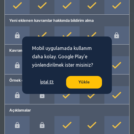
Yeni eklenen kavramlar hakkında bildirim alma
Mobil uygulamada kullanım
Kavram önerme
daha kolay. Google Play'e
yönlendirilmek ister misiniz?
Örnek cümleler
İptal Et
Yükle
Açıklamalar