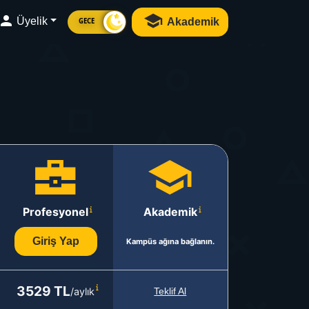
Üyelik
Akademik
GECE
Profesyonel
Akademik
Giriş Yap
Kampüs ağına bağlanın.
3529 TL
/aylık
Teklif Al