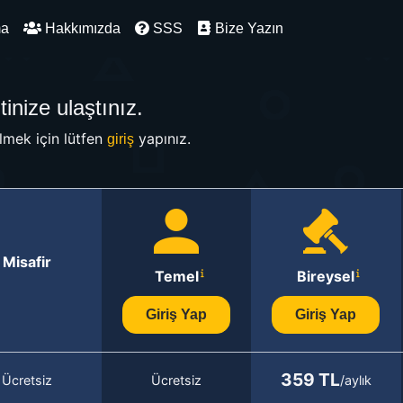
ma
Hakkımızda
SSS
Bize Yazın
inize ulaştınız.
mek için lütfen
yapınız.
giriş
Misafir
Temel
Bireysel
Giriş Yap
Giriş Yap
359 TL
Ücretsiz
Ücretsiz
/aylık