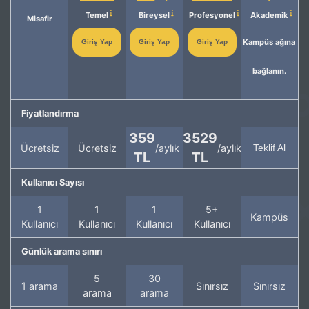
Temel
Bireysel
Profesyonel
Akademik
Misafir
Kampüs ağına
Giriş Yap
Giriş Yap
Giriş Yap
bağlanın.
Fiyatlandırma
359
3529
Ücretsiz
Ücretsiz
/aylık
/aylık
Teklif Al
TL
TL
Kullanıcı Sayısı
1
1
1
5+
Kampüs
Kullanıcı
Kullanıcı
Kullanıcı
Kullanıcı
Günlük arama sınırı
5
30
1 arama
Sınırsız
Sınırsız
arama
arama