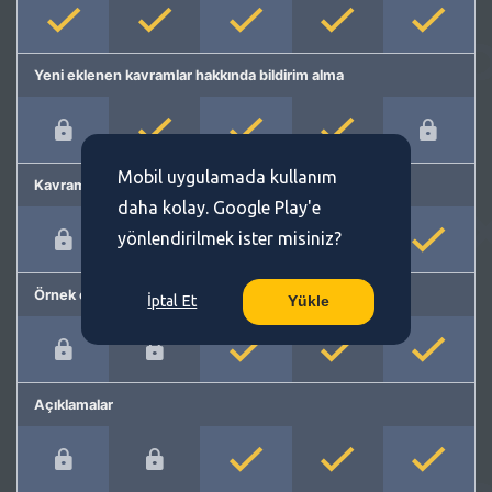
Yeni eklenen kavramlar hakkında bildirim alma
Mobil uygulamada kullanım
Kavram önerme
daha kolay. Google Play'e
yönlendirilmek ister misiniz?
Örnek cümleler
İptal Et
Yükle
Açıklamalar