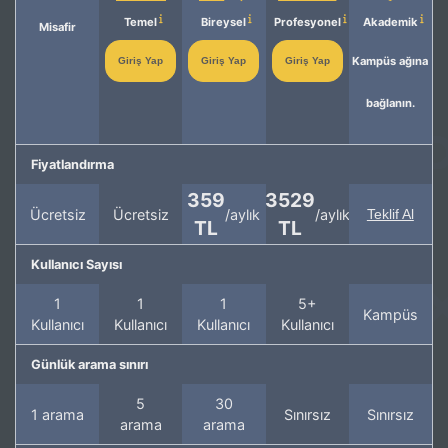
Temel
Bireysel
Profesyonel
Akademik
Misafir
Kampüs ağına
Giriş Yap
Giriş Yap
Giriş Yap
bağlanın.
Fiyatlandırma
359
3529
Ücretsiz
Ücretsiz
/aylık
/aylık
Teklif Al
TL
TL
Kullanıcı Sayısı
1
1
1
5+
Kampüs
Kullanıcı
Kullanıcı
Kullanıcı
Kullanıcı
Günlük arama sınırı
5
30
1 arama
Sınırsız
Sınırsız
arama
arama