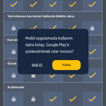
Yeni eklenen kavramlar hakkında bildirim alma
Mobil uygulamada kullanım
Kavram önerme
daha kolay. Google Play'e
yönlendirilmek ister misiniz?
Örnek cümleler
İptal Et
Yükle
Açıklamalar