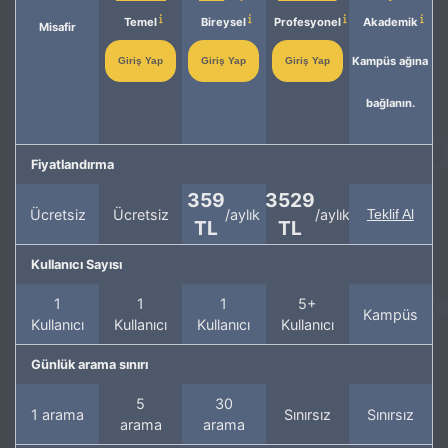
Temel
Bireysel
Profesyonel
Akademik
Misafir
Kampüs ağına
Giriş Yap
Giriş Yap
Giriş Yap
bağlanın.
Fiyatlandırma
359
3529
Ücretsiz
Ücretsiz
/aylık
/aylık
Teklif Al
TL
TL
Kullanıcı Sayısı
1
1
1
5+
Kampüs
Kullanıcı
Kullanıcı
Kullanıcı
Kullanıcı
Günlük arama sınırı
5
30
1 arama
Sınırsız
Sınırsız
arama
arama