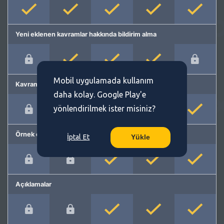
Yeni eklenen kavramlar hakkında bildirim alma
Mobil uygulamada kullanım
Kavram önerme
daha kolay. Google Play'e
yönlendirilmek ister misiniz?
Örnek cümleler
İptal Et
Yükle
Açıklamalar