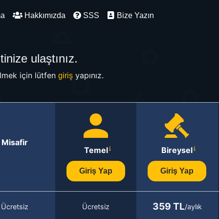
ma
Hakkımızda
SSS
Bize Yazın
inize ulaştınız.
mek için lütfen
yapınız.
giriş
Misafir
Temel
Bireysel
Giriş Yap
Giriş Yap
359 TL
Ücretsiz
Ücretsiz
/aylık