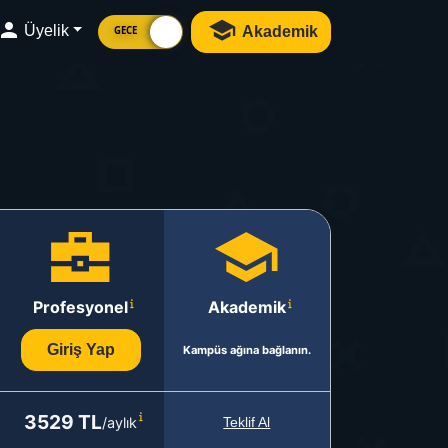
Üyelik
Akademik
GECE
Profesyonel
Akademik
Giriş Yap
Kampüs ağına bağlanın.
3529 TL
/aylık
Teklif Al