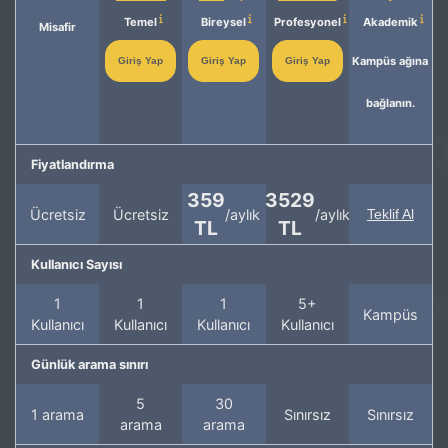
Temel
Bireysel
Profesyonel
Akademik
Misafir
Kampüs ağına
Giriş Yap
Giriş Yap
Giriş Yap
bağlanın.
Fiyatlandırma
359
3529
Ücretsiz
Ücretsiz
/aylık
/aylık
Teklif Al
TL
TL
Kullanıcı Sayısı
1
1
1
5+
Kampüs
Kullanıcı
Kullanıcı
Kullanıcı
Kullanıcı
Günlük arama sınırı
5
30
1 arama
Sınırsız
Sınırsız
arama
arama