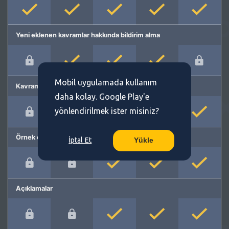
Yeni eklenen kavramlar hakkında bildirim alma
Mobil uygulamada kullanım
Kavram önerme
daha kolay. Google Play'e
yönlendirilmek ister misiniz?
Örnek cümleler
İptal Et
Yükle
Açıklamalar