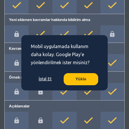
Yeni eklenen kavramlar hakkında bildirim alma
Mobil uygulamada kullanım
Kavram önerme
daha kolay. Google Play'e
yönlendirilmek ister misiniz?
Örnek cümleler
İptal Et
Yükle
Açıklamalar