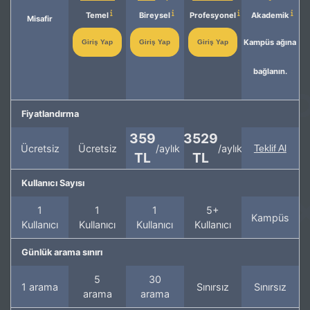
Temel
Bireysel
Profesyonel
Akademik
Misafir
Kampüs ağına
Giriş Yap
Giriş Yap
Giriş Yap
bağlanın.
Fiyatlandırma
359
3529
Ücretsiz
Ücretsiz
/aylık
/aylık
Teklif Al
TL
TL
Kullanıcı Sayısı
1
1
1
5+
Kampüs
Kullanıcı
Kullanıcı
Kullanıcı
Kullanıcı
Günlük arama sınırı
5
30
1 arama
Sınırsız
Sınırsız
arama
arama