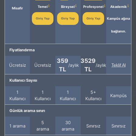
Temel
Bireysel
Profesyonel
Akademik
Misafir
Kampüs ağına
Giriş Yap
Giriş Yap
Giriş Yap
bağlanın.
Fiyatlandırma
359
3529
Ücretsiz
Ücretsiz
/aylık
/aylık
Teklif Al
TL
TL
Kullanıcı Sayısı
1
1
1
5+
Kampüs
Kullanıcı
Kullanıcı
Kullanıcı
Kullanıcı
Günlük arama sınırı
5
30
1 arama
Sınırsız
Sınırsız
arama
arama