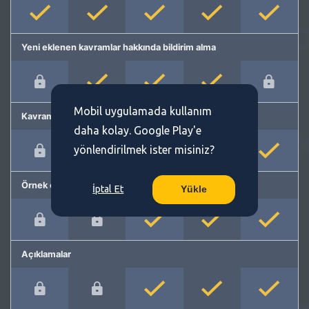
Yeni eklenen kavramlar hakkında bildirim alma
Mobil uygulamada kullanım
Kavram önerme
daha kolay. Google Play'e
yönlendirilmek ister misiniz?
Örnek cümleler
İptal Et
Yükle
Açıklamalar