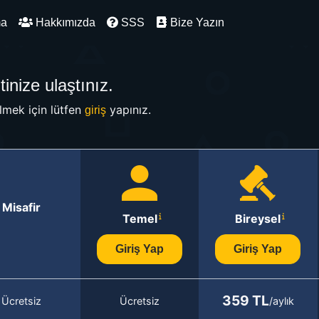
ma
Hakkımızda
SSS
Bize Yazın
inize ulaştınız.
mek için lütfen
yapınız.
giriş
Misafir
Temel
Bireysel
Giriş Yap
Giriş Yap
359 TL
Ücretsiz
Ücretsiz
/aylık