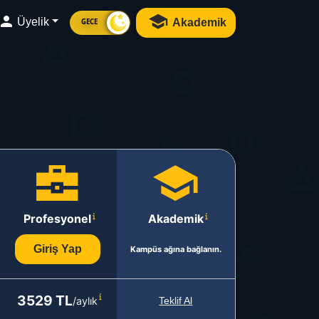
Üyelik
Akademik
GECE
Profesyonel
Akademik
Giriş Yap
Kampüs ağına bağlanın.
3529 TL
/aylık
Teklif Al