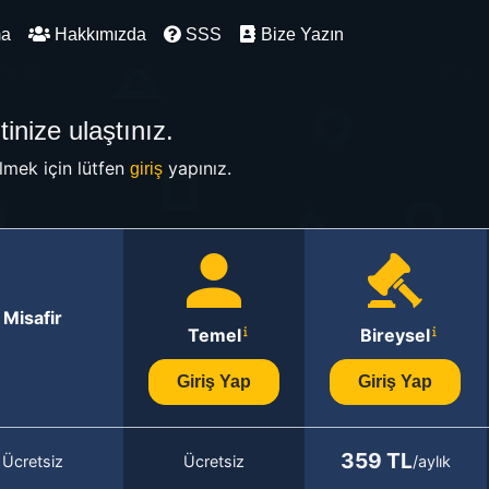
ma
Hakkımızda
SSS
Bize Yazın
inize ulaştınız.
mek için lütfen
yapınız.
giriş
Misafir
Temel
Bireysel
Giriş Yap
Giriş Yap
359 TL
Ücretsiz
Ücretsiz
/aylık