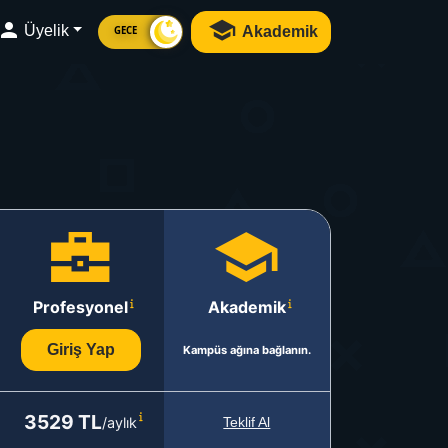
Üyelik
Akademik
GECE
Profesyonel
Akademik
Giriş Yap
Kampüs ağına bağlanın.
3529 TL
/aylık
Teklif Al