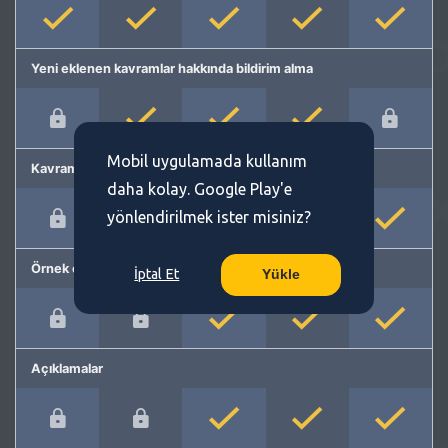
Yeni eklenen kavramlar hakkında bildirim alma
Mobil uygulamada kullanım
Kavram önerme
daha kolay. Google Play'e
yönlendirilmek ister misiniz?
Örnek cümleler
İptal Et
Yükle
Açıklamalar