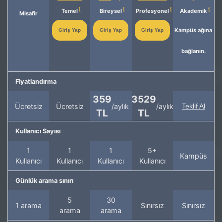
Temel
Bireysel
Profesyonel
Akademik
Misafir
Kampüs ağına
Giriş Yap
Giriş Yap
Giriş Yap
bağlanın.
Fiyatlandırma
359
3529
Ücretsiz
Ücretsiz
/aylık
/aylık
Teklif Al
TL
TL
Kullanıcı Sayısı
1
1
1
5+
Kampüs
Kullanıcı
Kullanıcı
Kullanıcı
Kullanıcı
Günlük arama sınırı
5
30
1 arama
Sınırsız
Sınırsız
arama
arama