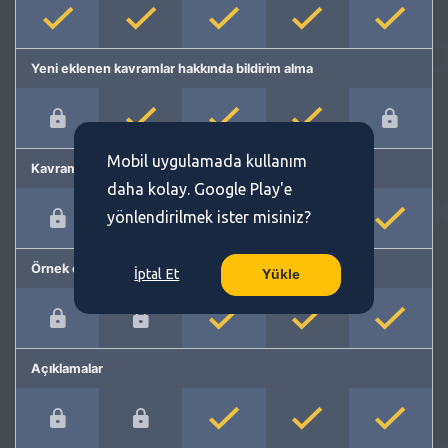
Yeni eklenen kavramlar hakkında bildirim alma
Mobil uygulamada kullanım
Kavram önerme
daha kolay. Google Play'e
yönlendirilmek ister misiniz?
Örnek cümleler
İptal Et
Yükle
Açıklamalar