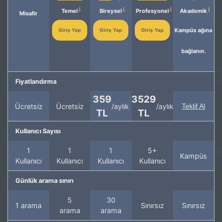
Temel
Bireysel
Profesyonel
Akademik
Misafir
Kampüs ağına
Giriş Yap
Giriş Yap
Giriş Yap
bağlanın.
Fiyatlandırma
359
3529
Ücretsiz
Ücretsiz
/aylık
/aylık
Teklif Al
TL
TL
Kullanıcı Sayısı
1
1
1
5+
Kampüs
Kullanıcı
Kullanıcı
Kullanıcı
Kullanıcı
Günlük arama sınırı
5
30
1 arama
Sınırsız
Sınırsız
arama
arama