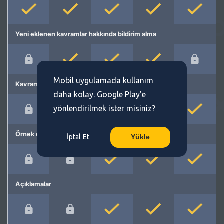
Yeni eklenen kavramlar hakkında bildirim alma
Mobil uygulamada kullanım
Kavram önerme
daha kolay. Google Play'e
yönlendirilmek ister misiniz?
Örnek cümleler
İptal Et
Yükle
Açıklamalar