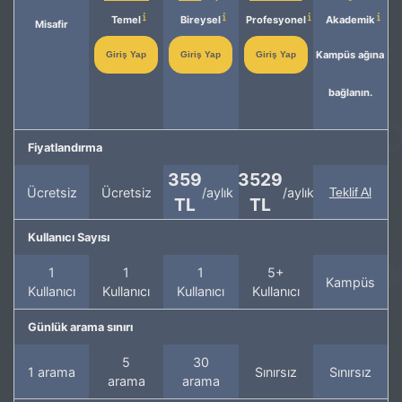
Temel
Bireysel
Profesyonel
Akademik
Misafir
Kampüs ağına
Giriş Yap
Giriş Yap
Giriş Yap
bağlanın.
Fiyatlandırma
359
3529
Ücretsiz
Ücretsiz
/aylık
/aylık
Teklif Al
TL
TL
Kullanıcı Sayısı
1
1
1
5+
Kampüs
Kullanıcı
Kullanıcı
Kullanıcı
Kullanıcı
Günlük arama sınırı
5
30
1 arama
Sınırsız
Sınırsız
arama
arama