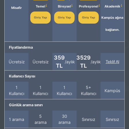
Temel
Bireysel
Profesyonel
Akademik
Misafir
Kampüs ağına
Giriş Yap
Giriş Yap
Giriş Yap
bağlanın.
Fiyatlandırma
359
3529
Ücretsiz
Ücretsiz
/aylık
/aylık
Teklif Al
TL
TL
Kullanıcı Sayısı
1
1
1
5+
Kampüs
Kullanıcı
Kullanıcı
Kullanıcı
Kullanıcı
Günlük arama sınırı
5
30
1 arama
Sınırsız
Sınırsız
arama
arama