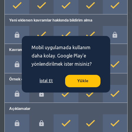
Yeni eklenen kavramlar hakkında bildirim alma
Mobil uygulamada kullanım
Kavram önerme
daha kolay. Google Play'e
yönlendirilmek ister misiniz?
Örnek cümleler
İptal Et
Yükle
Açıklamalar