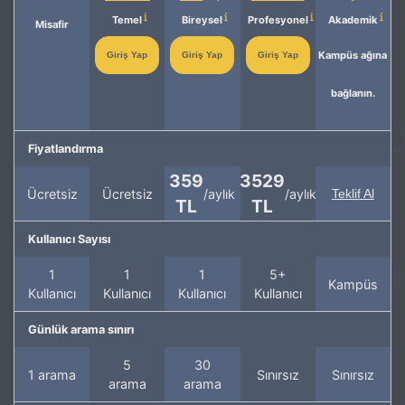
Temel
Bireysel
Profesyonel
Akademik
Misafir
Kampüs ağına
Giriş Yap
Giriş Yap
Giriş Yap
bağlanın.
Fiyatlandırma
359
3529
Ücretsiz
Ücretsiz
/aylık
/aylık
Teklif Al
TL
TL
Kullanıcı Sayısı
1
1
1
5+
Kampüs
Kullanıcı
Kullanıcı
Kullanıcı
Kullanıcı
Günlük arama sınırı
5
30
1 arama
Sınırsız
Sınırsız
arama
arama