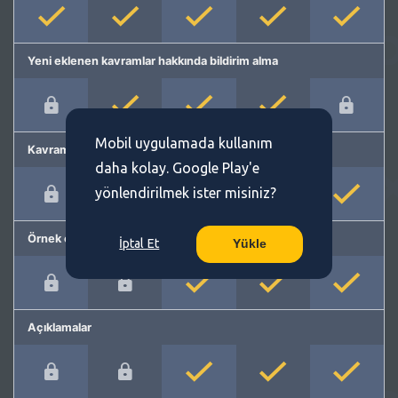
Yeni eklenen kavramlar hakkında bildirim alma
Mobil uygulamada kullanım
Kavram önerme
daha kolay. Google Play'e
yönlendirilmek ister misiniz?
Örnek cümleler
İptal Et
Yükle
Açıklamalar