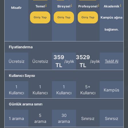
Temel
Bireysel
Profesyonel
Akademik
Misafir
Kampüs ağına
Giriş Yap
Giriş Yap
Giriş Yap
bağlanın.
Fiyatlandırma
359
3529
Ücretsiz
Ücretsiz
/aylık
/aylık
Teklif Al
TL
TL
Kullanıcı Sayısı
1
1
1
5+
Kampüs
Kullanıcı
Kullanıcı
Kullanıcı
Kullanıcı
Günlük arama sınırı
5
30
1 arama
Sınırsız
Sınırsız
arama
arama