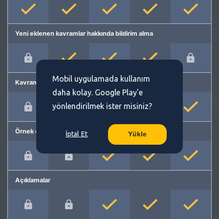
Yeni eklenen kavramlar hakkında bildirim alma
Mobil uygulamada kullanım
Kavram önerme
daha kolay. Google Play'e
yönlendirilmek ister misiniz?
Örnek cümleler
İptal Et
Yükle
Açıklamalar