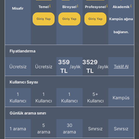
Temel
Bireysel
Profesyonel
Akademik
Misafir
Kampüs ağına
Giriş Yap
Giriş Yap
Giriş Yap
bağlanın.
Fiyatlandırma
359
3529
Ücretsiz
Ücretsiz
/aylık
/aylık
Teklif Al
TL
TL
Kullanıcı Sayısı
1
1
1
5+
Kampüs
Kullanıcı
Kullanıcı
Kullanıcı
Kullanıcı
Günlük arama sınırı
5
30
1 arama
Sınırsız
Sınırsız
arama
arama