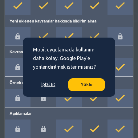
Yeni eklenen kavramlar hakkında bildirim alma
Mobil uygulamada kullanım
Kavram önerme
daha kolay. Google Play'e
yönlendirilmek ister misiniz?
Örnek cümleler
İptal Et
Yükle
Açıklamalar