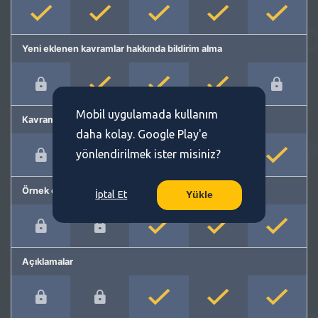
Yeni eklenen kavramlar hakkında bildirim alma
Mobil uygulamada kullanım
Kavram önerme
daha kolay. Google Play'e
yönlendirilmek ister misiniz?
Örnek cümleler
İptal Et
Yükle
Açıklamalar