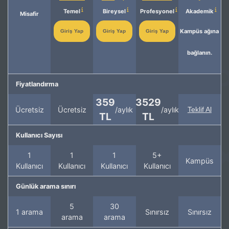
Temel
Bireysel
Profesyonel
Akademik
Misafir
Kampüs ağına
Giriş Yap
Giriş Yap
Giriş Yap
bağlanın.
Fiyatlandırma
359
3529
Ücretsiz
Ücretsiz
/aylık
/aylık
Teklif Al
TL
TL
Kullanıcı Sayısı
1
1
1
5+
Kampüs
Kullanıcı
Kullanıcı
Kullanıcı
Kullanıcı
Günlük arama sınırı
5
30
1 arama
Sınırsız
Sınırsız
arama
arama