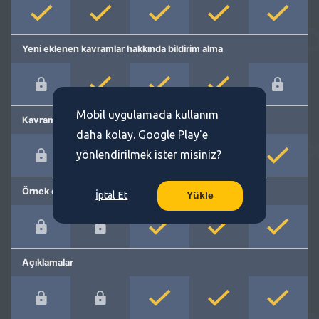
Yeni eklenen kavramlar hakkında bildirim alma
Mobil uygulamada kullanım
Kavram önerme
daha kolay. Google Play'e
yönlendirilmek ister misiniz?
Örnek cümleler
İptal Et
Yükle
Açıklamalar