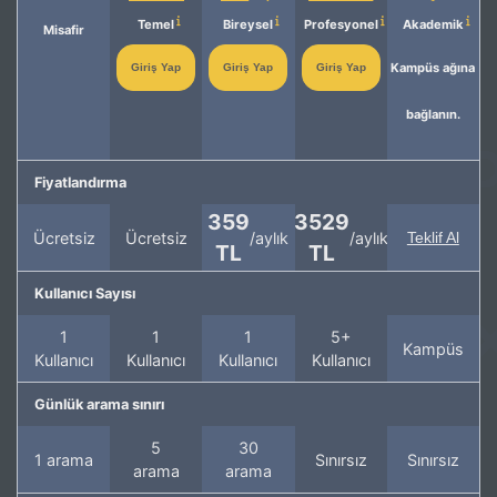
Temel
Bireysel
Profesyonel
Akademik
Misafir
Kampüs ağına
Giriş Yap
Giriş Yap
Giriş Yap
bağlanın.
Fiyatlandırma
359
3529
Ücretsiz
Ücretsiz
/aylık
/aylık
Teklif Al
TL
TL
Kullanıcı Sayısı
1
1
1
5+
Kampüs
Kullanıcı
Kullanıcı
Kullanıcı
Kullanıcı
Günlük arama sınırı
5
30
1 arama
Sınırsız
Sınırsız
arama
arama