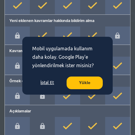
Yeni eklenen kavramlar hakkında bildirim alma
Mobil uygulamada kullanım
Kavram önerme
daha kolay. Google Play'e
yönlendirilmek ister misiniz?
Örnek cümleler
İptal Et
Yükle
Açıklamalar