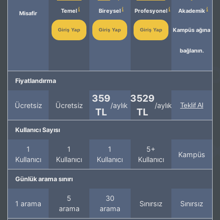
Temel
Bireysel
Profesyonel
Akademik
Misafir
Kampüs ağına
Giriş Yap
Giriş Yap
Giriş Yap
bağlanın.
Fiyatlandırma
359
3529
Ücretsiz
Ücretsiz
/aylık
/aylık
Teklif Al
TL
TL
Kullanıcı Sayısı
1
1
1
5+
Kampüs
Kullanıcı
Kullanıcı
Kullanıcı
Kullanıcı
Günlük arama sınırı
5
30
1 arama
Sınırsız
Sınırsız
arama
arama