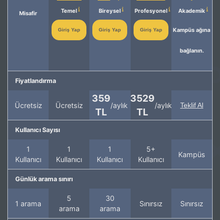
Temel
Bireysel
Profesyonel
Akademik
Misafir
Kampüs ağına
Giriş Yap
Giriş Yap
Giriş Yap
bağlanın.
Fiyatlandırma
359
3529
Ücretsiz
Ücretsiz
/aylık
/aylık
Teklif Al
TL
TL
Kullanıcı Sayısı
1
1
1
5+
Kampüs
Kullanıcı
Kullanıcı
Kullanıcı
Kullanıcı
Günlük arama sınırı
5
30
1 arama
Sınırsız
Sınırsız
arama
arama