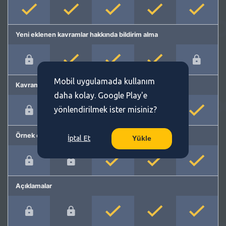
Yeni eklenen kavramlar hakkında bildirim alma
Mobil uygulamada kullanım
Kavram önerme
daha kolay. Google Play'e
yönlendirilmek ister misiniz?
Örnek cümleler
İptal Et
Yükle
Açıklamalar