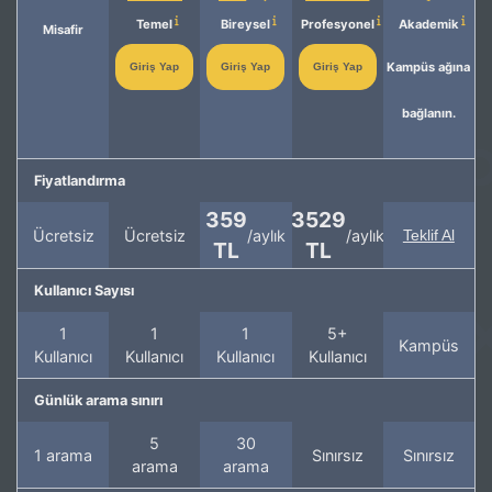
Temel
Bireysel
Profesyonel
Akademik
Misafir
Kampüs ağına
Giriş Yap
Giriş Yap
Giriş Yap
bağlanın.
Fiyatlandırma
359
3529
Ücretsiz
Ücretsiz
/aylık
/aylık
Teklif Al
TL
TL
Kullanıcı Sayısı
1
1
1
5+
Kampüs
Kullanıcı
Kullanıcı
Kullanıcı
Kullanıcı
Günlük arama sınırı
5
30
1 arama
Sınırsız
Sınırsız
arama
arama