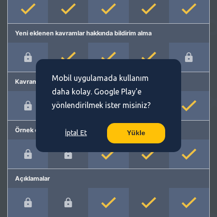
Yeni eklenen kavramlar hakkında bildirim alma
Mobil uygulamada kullanım
Kavram önerme
daha kolay. Google Play'e
yönlendirilmek ister misiniz?
Örnek cümleler
İptal Et
Yükle
Açıklamalar