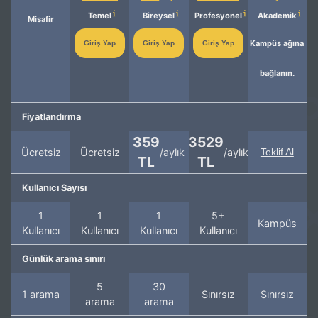
Temel
Bireysel
Profesyonel
Akademik
Misafir
Kampüs ağına
Giriş Yap
Giriş Yap
Giriş Yap
bağlanın.
Fiyatlandırma
359
3529
Ücretsiz
Ücretsiz
/aylık
/aylık
Teklif Al
TL
TL
Kullanıcı Sayısı
1
1
1
5+
Kampüs
Kullanıcı
Kullanıcı
Kullanıcı
Kullanıcı
Günlük arama sınırı
5
30
1 arama
Sınırsız
Sınırsız
arama
arama