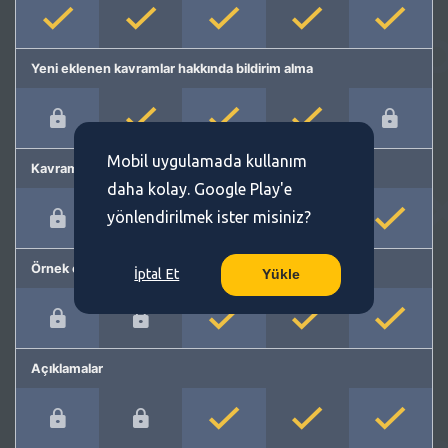
Yeni eklenen kavramlar hakkında bildirim alma
Mobil uygulamada kullanım
Kavram önerme
daha kolay. Google Play'e
yönlendirilmek ister misiniz?
Örnek cümleler
İptal Et
Yükle
Açıklamalar