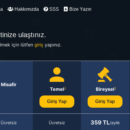
ma
Hakkımızda
SSS
Bize Yazın
inize ulaştınız.
mek için lütfen
yapınız.
giriş
Misafir
Temel
Bireysel
Giriş Yap
Giriş Yap
359 TL
Ücretsiz
Ücretsiz
/aylık