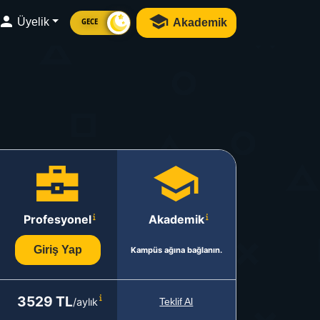
Üyelik
Akademik
GECE
Profesyonel
Akademik
Giriş Yap
Kampüs ağına bağlanın.
3529 TL
/aylık
Teklif Al