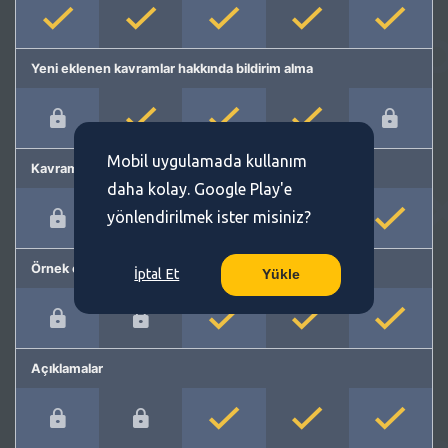
Yeni eklenen kavramlar hakkında bildirim alma
Mobil uygulamada kullanım
Kavram önerme
daha kolay. Google Play'e
yönlendirilmek ister misiniz?
Örnek cümleler
İptal Et
Yükle
Açıklamalar