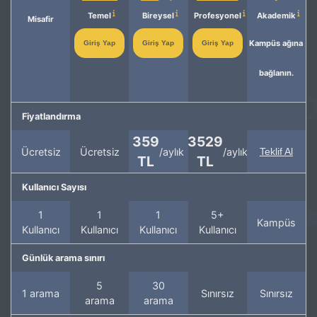
Temel
Bireysel
Profesyonel
Akademik
Misafir
Kampüs ağına
Giriş Yap
Giriş Yap
Giriş Yap
bağlanın.
Fiyatlandırma
359
3529
Ücretsiz
Ücretsiz
/aylık
/aylık
Teklif Al
TL
TL
Kullanıcı Sayısı
1
1
1
5+
Kampüs
Kullanıcı
Kullanıcı
Kullanıcı
Kullanıcı
Günlük arama sınırı
5
30
1 arama
Sınırsız
Sınırsız
arama
arama