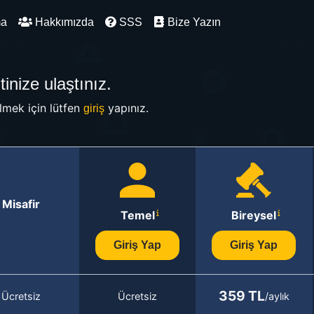
ma
Hakkımızda
SSS
Bize Yazın
inize ulaştınız.
mek için lütfen
yapınız.
giriş
Misafir
Temel
Bireysel
Giriş Yap
Giriş Yap
359 TL
Ücretsiz
Ücretsiz
/aylık