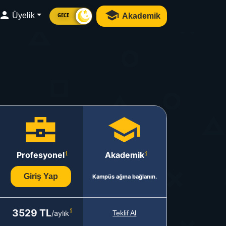
Üyelik
Akademik
GECE
Profesyonel
Akademik
Giriş Yap
Kampüs ağına bağlanın.
3529 TL
/aylık
Teklif Al