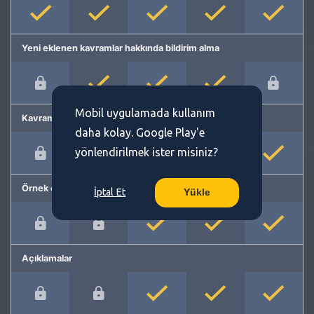
Yeni eklenen kavramlar hakkında bildirim alma
Mobil uygulamada kullanım
Kavram önerme
daha kolay. Google Play'e
yönlendirilmek ister misiniz?
Örnek cümleler
İptal Et
Yükle
Açıklamalar