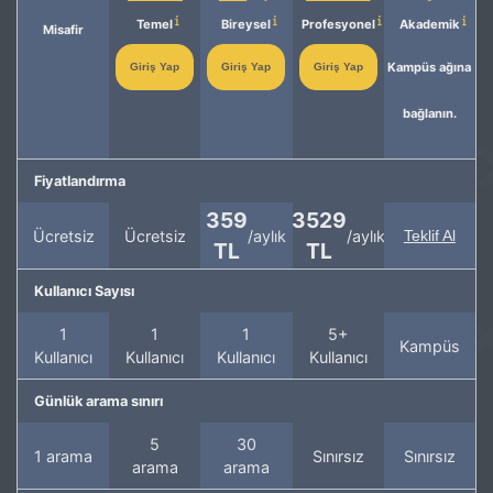
Temel
Bireysel
Profesyonel
Akademik
Misafir
Kampüs ağına
Giriş Yap
Giriş Yap
Giriş Yap
bağlanın.
Fiyatlandırma
359
3529
Ücretsiz
Ücretsiz
/aylık
/aylık
Teklif Al
TL
TL
Kullanıcı Sayısı
1
1
1
5+
Kampüs
Kullanıcı
Kullanıcı
Kullanıcı
Kullanıcı
Günlük arama sınırı
5
30
1 arama
Sınırsız
Sınırsız
arama
arama