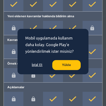
Yeni eklenen kavramlar hakkında bildirim alma
Mobil uygulamada kullanım
Kavram önerme
daha kolay. Google Play'e
yönlendirilmek ister misiniz?
Örnek cümleler
İptal Et
Yükle
Açıklamalar