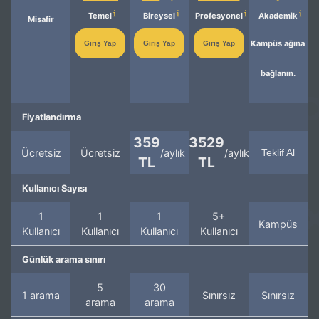
Temel
Bireysel
Profesyonel
Akademik
Misafir
Kampüs ağına
Giriş Yap
Giriş Yap
Giriş Yap
bağlanın.
Fiyatlandırma
359
3529
Ücretsiz
Ücretsiz
/aylık
/aylık
Teklif Al
TL
TL
Kullanıcı Sayısı
1
1
1
5+
Kampüs
Kullanıcı
Kullanıcı
Kullanıcı
Kullanıcı
Günlük arama sınırı
5
30
1 arama
Sınırsız
Sınırsız
arama
arama