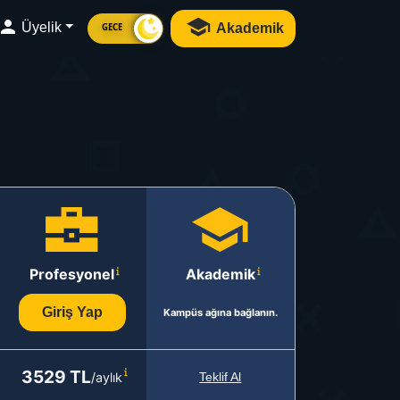
Üyelik
Akademik
GECE
Profesyonel
Akademik
Giriş Yap
Kampüs ağına bağlanın.
3529 TL
/aylık
Teklif Al