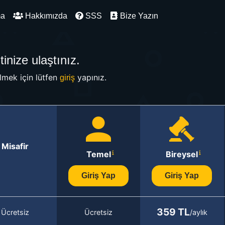
ma
Hakkımızda
SSS
Bize Yazın
inize ulaştınız.
mek için lütfen
yapınız.
giriş
Misafir
Temel
Bireysel
Giriş Yap
Giriş Yap
359 TL
Ücretsiz
Ücretsiz
/aylık