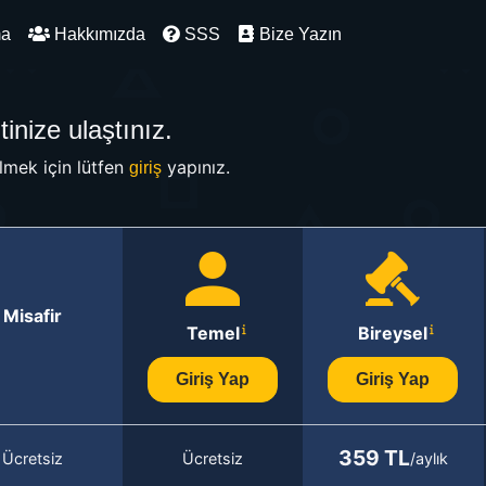
ma
Hakkımızda
SSS
Bize Yazın
inize ulaştınız.
mek için lütfen
yapınız.
giriş
Misafir
Temel
Bireysel
Giriş Yap
Giriş Yap
359 TL
Ücretsiz
Ücretsiz
/aylık