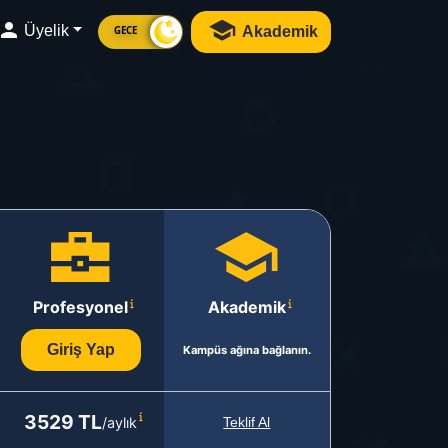
Üyelik
Akademik
GECE
Profesyonel
Akademik
Giriş Yap
Kampüs ağına bağlanın.
3529 TL
/aylık
Teklif Al