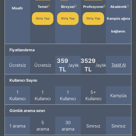
Temel
Bireysel
Profesyonel
Akademik
Misafir
Kampüs ağına
Giriş Yap
Giriş Yap
Giriş Yap
bağlanın.
Fiyatlandırma
359
3529
Ücretsiz
Ücretsiz
/aylık
/aylık
Teklif Al
TL
TL
Kullanıcı Sayısı
1
1
1
5+
Kampüs
Kullanıcı
Kullanıcı
Kullanıcı
Kullanıcı
Günlük arama sınırı
5
30
1 arama
Sınırsız
Sınırsız
arama
arama