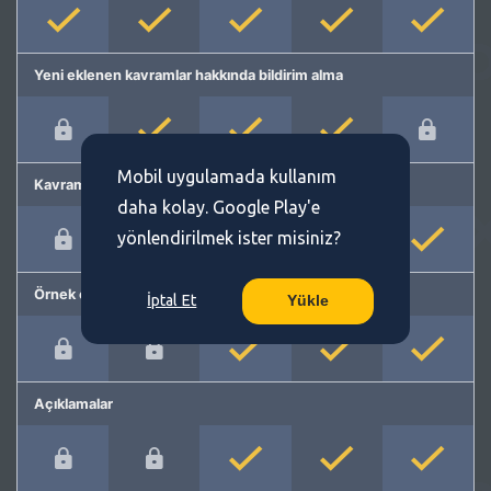
Yeni eklenen kavramlar hakkında bildirim alma
Mobil uygulamada kullanım
Kavram önerme
daha kolay. Google Play'e
yönlendirilmek ister misiniz?
Örnek cümleler
İptal Et
Yükle
Açıklamalar