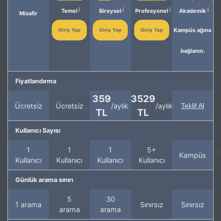
Temel
Bireysel
Profesyonel
Akademik
Misafir
Kampüs ağına
Giriş Yap
Giriş Yap
Giriş Yap
bağlanın.
Fiyatlandırma
359
3529
Ücretsiz
Ücretsiz
/aylık
/aylık
Teklif Al
TL
TL
Kullanıcı Sayısı
1
1
1
5+
Kampüs
Kullanıcı
Kullanıcı
Kullanıcı
Kullanıcı
Günlük arama sınırı
5
30
1 arama
Sınırsız
Sınırsız
arama
arama