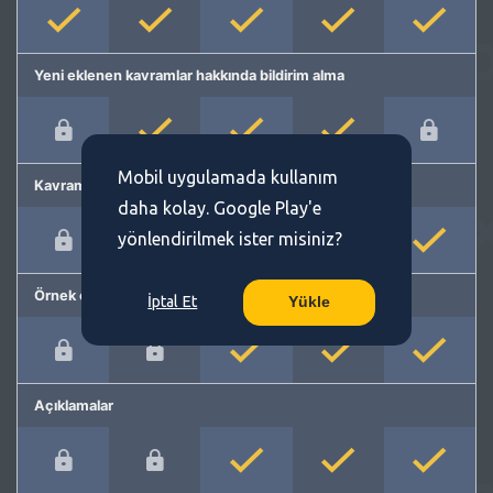
Yeni eklenen kavramlar hakkında bildirim alma
Mobil uygulamada kullanım
Kavram önerme
daha kolay. Google Play'e
yönlendirilmek ister misiniz?
Örnek cümleler
İptal Et
Yükle
Açıklamalar