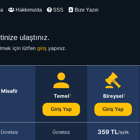
ma
Hakkımızda
SSS
Bize Yazın
inize ulaştınız.
mek için lütfen
yapınız.
giriş
Misafir
Temel
Bireysel
Giriş Yap
Giriş Yap
359 TL
Ücretsiz
Ücretsiz
/aylık