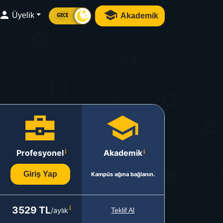
Üyelik
Akademik
GECE
Profesyonel
Akademik
Giriş Yap
Kampüs ağına bağlanın.
3529 TL
/aylık
Teklif Al